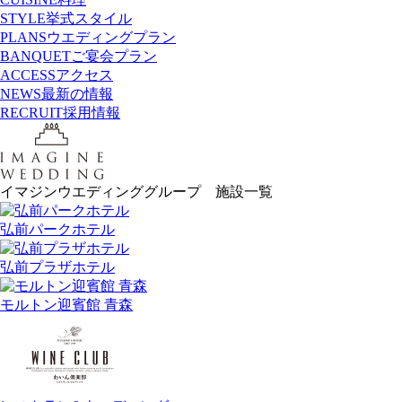
STYLE
挙式スタイル
PLANS
ウエディングプラン
BANQUET
ご宴会プラン
ACCESS
アクセス
NEWS
最新の情報
RECRUIT
採用情報
イマジンウエディンググループ 施設一覧
弘前パークホテル
弘前プラザホテル
モルトン迎賓館 青森