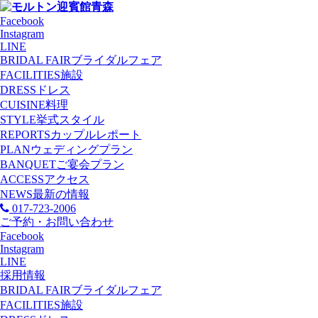
Facebook
Instagram
LINE
BRIDAL FAIR
ブライダルフェア
FACILITIES
施設
DRESS
ドレス
CUISINE
料理
STYLE
挙式スタイル
REPORTS
カップルレポート
PLAN
ウェディングプラン
BANQUET
ご宴会プラン
ACCESS
アクセス
NEWS
最新の情報
017-723-2006
ご予約・お問い合わせ
Facebook
Instagram
LINE
採用情報
BRIDAL FAIR
ブライダルフェア
FACILITIES
施設