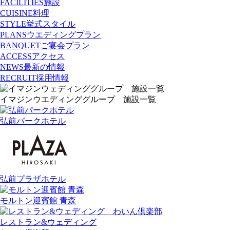
FACILITIES
施設
CUISINE
料理
STYLE
挙式スタイル
PLANS
ウエディングプラン
BANQUET
ご宴会プラン
ACCESS
アクセス
NEWS
最新の情報
RECRUIT
採用情報
イマジンウエディンググループ 施設一覧
弘前パークホテル
弘前プラザホテル
モルトン迎賓館 青森
レストラン&ウェディング