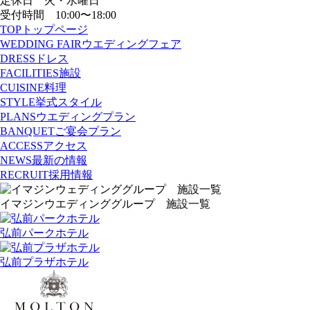
定休日 火・水曜日
受付時間 10:00〜18:00
TOP
トップページ
WEDDING FAIR
ウエディングフェア
DRESS
ドレス
FACILITIES
施設
CUISINE
料理
STYLE
挙式スタイル
PLANS
ウエディングプラン
BANQUET
ご宴会プラン
ACCESS
アクセス
NEWS
最新の情報
RECRUIT
採用情報
イマジンウエディンググループ 施設一覧
弘前パークホテル
弘前プラザホテル