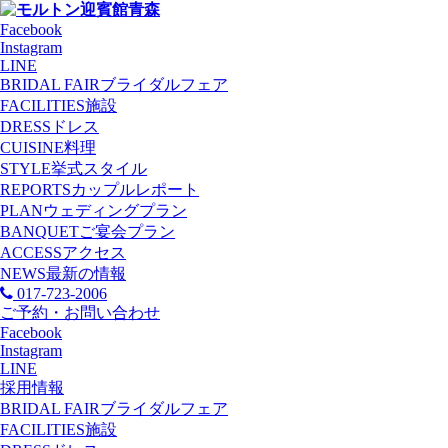
Facebook
Instagram
LINE
BRIDAL FAIR
ブライダルフェア
FACILITIES
施設
DRESS
ドレス
CUISINE
料理
STYLE
挙式スタイル
REPORTS
カップルレポート
PLAN
ウェディングプラン
BANQUET
ご宴会プラン
ACCESS
アクセス
NEWS
最新の情報
017-723-2006
ご予約・お問い合わせ
Facebook
Instagram
LINE
採用情報
BRIDAL FAIR
ブライダルフェア
FACILITIES
施設