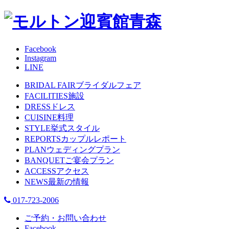
Facebook
Instagram
LINE
BRIDAL FAIR
ブライダルフェア
FACILITIES
施設
DRESS
ドレス
CUISINE
料理
STYLE
挙式スタイル
REPORTS
カップルレポート
PLAN
ウェディングプラン
BANQUET
ご宴会プラン
ACCESS
アクセス
NEWS
最新の情報
017-723-2006
ご予約・お問い合わせ
Facebook