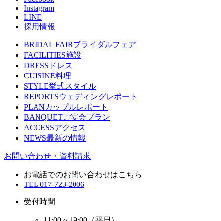
Instagram
LINE
採用情報
BRIDAL FAIR
ブライダルフェア
FACILITIES
施設
DRESS
ドレス
CUISINE
料理
STYLE
挙式スタイル
REPORTS
ウェディングレポート
PLAN
カップルレポート
BANQUET
ご宴会プラン
ACCESS
アクセス
NEWS
最新の情報
お問い合わせ・資料請求
お電話でのお問い合わせはこちら
TEL
017-723-2006
受付時間
11:00 ~ 19:00（平日）