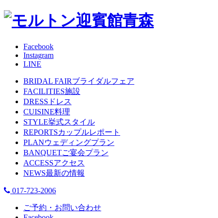
Facebook
Instagram
LINE
BRIDAL FAIR
ブライダルフェア
FACILITIES
施設
DRESS
ドレス
CUISINE
料理
STYLE
挙式スタイル
REPORTS
カップルレポート
PLAN
ウェディングプラン
BANQUET
ご宴会プラン
ACCESS
アクセス
NEWS
最新の情報
017-723-2006
ご予約・お問い合わせ
Facebook