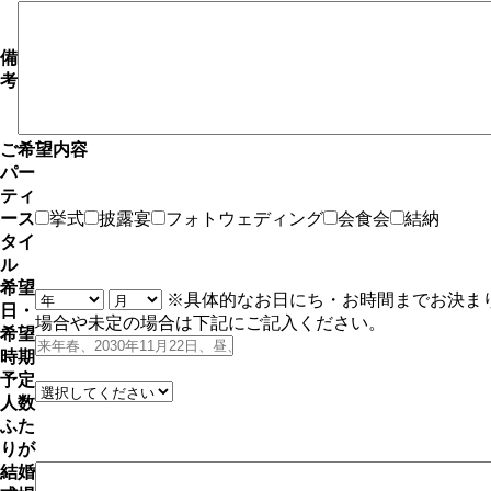
備
考
ご希望内容
パー
ティ
ース
挙式
披露宴
フォトウェディング
会食会
結納
タイ
ル
希望
※具体的なお日にち・お時間までお決ま
日・
場合や未定の場合は下記にご記入ください。
希望
時期
予定
人数
ふた
りが
結婚