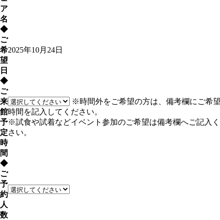
ア
名
◆
ご
希
2025年10月24日
望
日
◆
ご
来
※時間外をご希望の方は、備考欄にご希
館
時間を記入してください。
予
※試食や試着などイベント参加のご希望は備考欄へご記入く
定
さい。
時
間
◆
ご
予
約
人
数