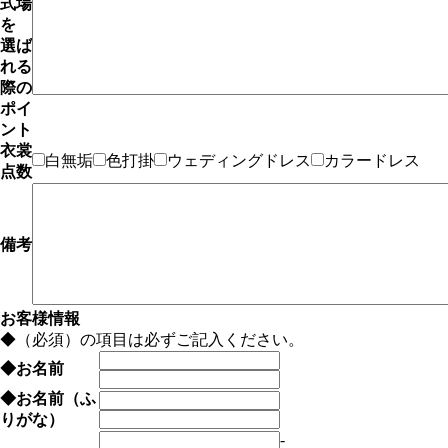
式場
を
選ば
れる
際の
ポイ
ント
衣裳
白無垢
色打掛
ウェディングドレス
カラードレス
点数
備考
お客様情報
◆
（必須）の項目は必ずご記入ください。
◆
お名前
◆
お名前（ふ
りがな）
-