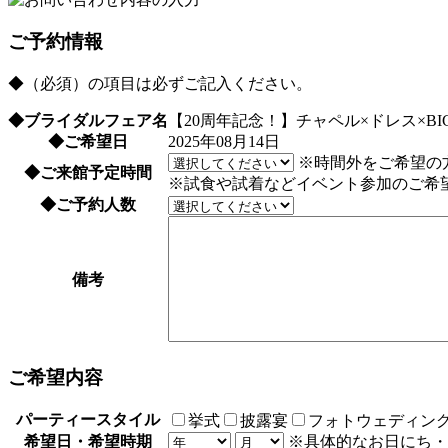
ご予約情報
◆
（必須）の項目は必ずご記入ください。
◆
ブライダルフェア名
【20周年記念！】チャペル×ドレス×BI
◆
ご希望日
2025年08月14日
※時間外をご希望の
◆
ご来館予定時間
※試食や試着などイベント参加のご希
◆
ご予約人数
備考
ご希望内容
パーティースタイル
挙式
披露宴
フォトウェディン
希望日・希望時期
※具体的なお日にち・