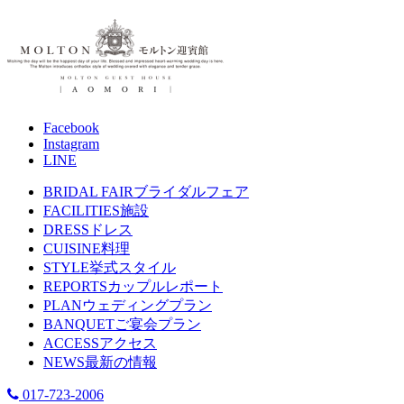
Facebook
Instagram
LINE
BRIDAL FAIR
ブライダルフェア
FACILITIES
施設
DRESS
ドレス
CUISINE
料理
STYLE
挙式スタイル
REPORTS
カップルレポート
PLAN
ウェディングプラン
BANQUET
ご宴会プラン
ACCESS
アクセス
NEWS
最新の情報
017-723-2006