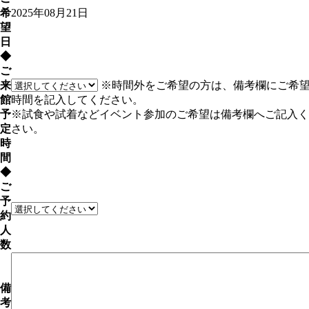
希
2025年08月21日
望
日
◆
ご
来
※時間外をご希望の方は、備考欄にご希
館
時間を記入してください。
予
※試食や試着などイベント参加のご希望は備考欄へご記入く
定
さい。
時
間
◆
ご
予
約
人
数
備
考