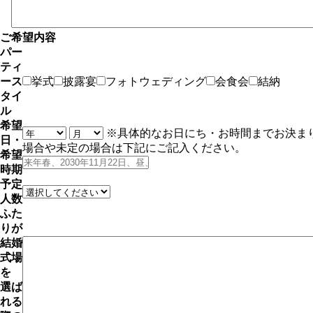
ご希望内容
パー
ティ
ース
挙式
披露宴
フォトウェディング
会食会
結納
タイ
ル
希望
※具体的なお日にち・お時間までお決ま
日・
場合や未定の場合は下記にご記入ください。
希望
時期
予定
人数
ふた
りが
結婚
式場
を
選ば
れる