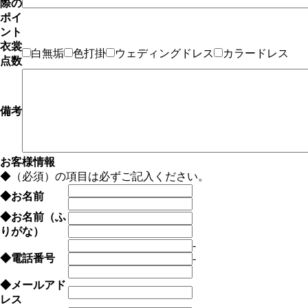
際の
ポイ
ント
衣裳
白無垢
色打掛
ウェディングドレス
カラードレス
点数
備考
お客様情報
◆
（必須）の項目は必ずご記入ください。
◆
お名前
◆
お名前（ふ
りがな）
-
◆
電話番号
-
◆
メールアド
レス