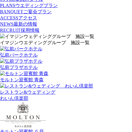
PLANS
ウエディングプラン
BANQUET
ご宴会プラン
ACCESS
アクセス
NEWS
最新の情報
RECRUIT
採用情報
イマジンウエディンググループ 施設一覧
弘前パークホテル
弘前プラザホテル
モルトン迎賓館 青森
レストラン&ウェディング
わいん倶楽部
モルトン迎賓館 八戸