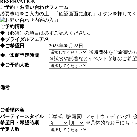
RESERVATION
ご予約・お問い合わせフォーム
必要事項をご入力の上、「確認画面に進む」ボタンを押してく
ご予約情報
◆
（必須）の項目は必ずご記入ください。
◆
ブライダルフェア名
◆
ご希望日
2025年08月22日
※時間外をご希望の
◆
ご来館予定時間
※試食や試着などイベント参加のご希望
◆
ご予約人数
備考
ご希望内容
パーティースタイル
挙式
披露宴
フォトウェディング
希望日・希望時期
※具体的なお日にち・
予定人数