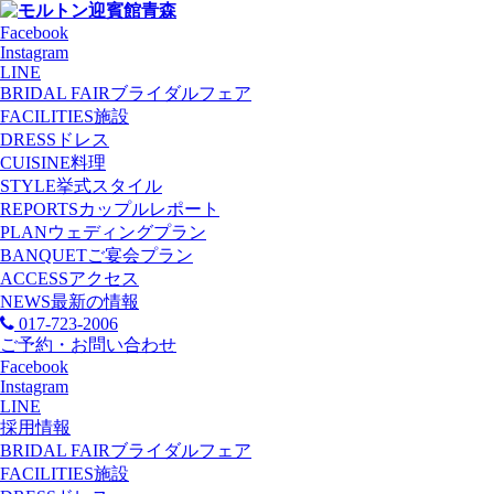
Facebook
Instagram
LINE
BRIDAL FAIR
ブライダルフェア
FACILITIES
施設
DRESS
ドレス
CUISINE
料理
STYLE
挙式スタイル
REPORTS
カップルレポート
PLAN
ウェディングプラン
BANQUET
ご宴会プラン
ACCESS
アクセス
NEWS
最新の情報
017-723-2006
ご予約・お問い合わせ
Facebook
Instagram
LINE
採用情報
BRIDAL FAIR
ブライダルフェア
FACILITIES
施設