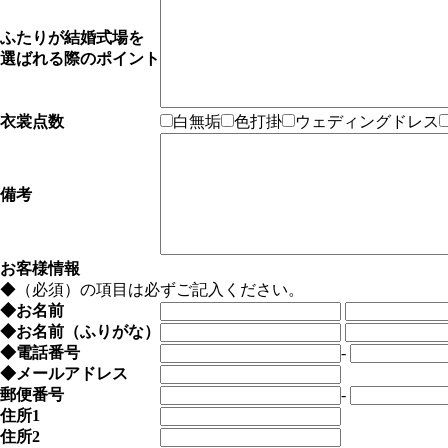
ふたりが結婚式場を
選ばれる際のポイント
衣裳点数
白無垢
色打掛
ウェディングドレス
備考
お客様情報
◆
（必須）の項目は必ずご記入ください。
◆
お名前
◆
お名前（ふりがな）
◆
電話番号
-
◆
メールアドレス
郵便番号
-
住所1
住所2