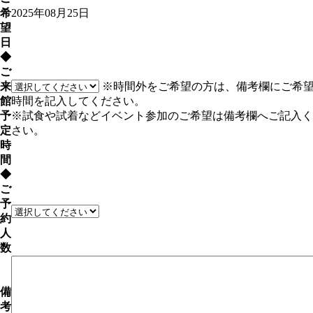
希
2025年08月25日
望
日
◆
ご
来
※時間外をご希望の方は、備考欄にご希
館
時間を記入してください。
予
※試食や試着などイベント参加のご希望は備考欄へご記入く
定
さい。
時
間
◆
ご
予
約
人
数
備
考