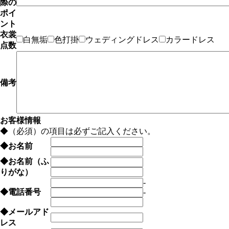
際の
ポイ
ント
衣裳
白無垢
色打掛
ウェディングドレス
カラードレス
点数
備考
お客様情報
◆
（必須）の項目は必ずご記入ください。
◆
お名前
◆
お名前（ふ
りがな）
-
◆
電話番号
-
◆
メールアド
レス