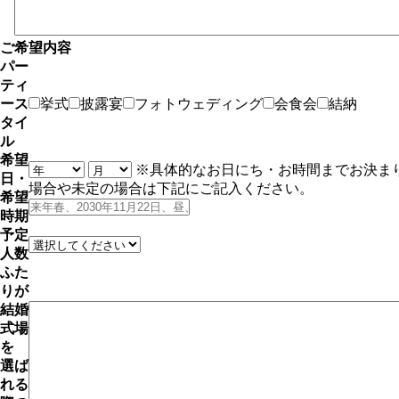
ご希望内容
パー
ティ
ース
挙式
披露宴
フォトウェディング
会食会
結納
タイ
ル
希望
※具体的なお日にち・お時間までお決ま
日・
場合や未定の場合は下記にご記入ください。
希望
時期
予定
人数
ふた
りが
結婚
式場
を
選ば
れる