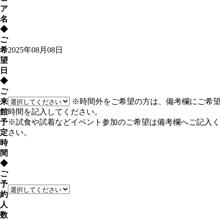
ア
名
◆
ご
希
2025年08月08日
望
日
◆
ご
来
※時間外をご希望の方は、備考欄にご希
館
時間を記入してください。
予
※試食や試着などイベント参加のご希望は備考欄へご記入く
定
さい。
時
間
◆
ご
予
約
人
数