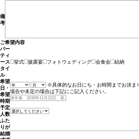
備
考
ご希望内容
パー
ティ
ース
挙式
披露宴
フォトウェディング
会食会
結納
タイ
ル
希望
※具体的なお日にち・お時間までお決ま
日・
場合や未定の場合は下記にご記入ください。
希望
時期
予定
人数
ふた
りが
結婚