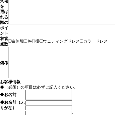
式場
を
選ば
れる
際の
ポイ
ント
衣裳
白無垢
色打掛
ウェディングドレス
カラードレス
点数
備考
お客様情報
◆
（必須）の項目は必ずご記入ください。
◆
お名前
◆
お名前（ふ
りがな）
-