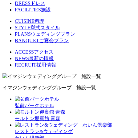
DRESS
ドレス
FACILITIES
施設
CUISINE
料理
STYLE
挙式スタイル
PLANS
ウェディングプラン
BANQUET
ご宴会プラン
ACCESS
アクセス
NEWS
最新の情報
RECRUIT
採用情報
イマジンウェディンググループ 施設一覧
弘前パークホテル
モルトン迎賓館 青森
レストラン&ウェディング
わいん倶楽部