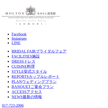
Facebook
Instagram
LINE
BRIDAL FAIR
ブライダルフェア
FACILITIES
施設
DRESS
ドレス
CUISINE
料理
STYLE
挙式スタイル
REPORTS
カップルレポート
PLAN
ウェディングプラン
BANQUET
ご宴会プラン
ACCESS
アクセス
NEWS
最新の情報
017-723-2006