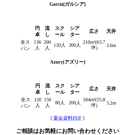
Garcia
[ガルシア]
円
流
スク
シア
広さ
天井
卓
し
ール
ター
全ス
136
200
210m²(63.7
120人
300人
3.6m
人
人
坪)
パン
Azury
[アズリー]
円
流
スク
シア
広さ
天井
卓
し
ール
ター
全ス
120
150
184m²(55.8
80人
200人
3.2m
人
人
坪)
パン
[
宴会資料PDF
]
ご相談はお気軽にお問い合わせください