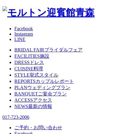
Facebook
Instagram
LINE
BRIDAL FAIR
ブライダルフェア
FACILITIES
施設
DRESS
ドレス
CUISINE
料理
STYLE
挙式スタイル
REPORTS
カップルレポート
PLAN
ウェディングプラン
BANQUET
ご宴会プラン
ACCESS
アクセス
NEWS
最新の情報
017-723-2006
ご予約・お問い合わせ
Facebook