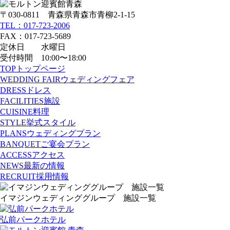
〒030-0811 青森県青森市青柳2-1-15
TEL：017-723-2006
FAX：017-723-5689
定休日 水曜日
受付時間 10:00〜18:00
TOP
トップページ
WEDDING FAIR
ウェディングフェア
DRESS
ドレス
FACILITIES
施設
CUISINE
料理
STYLE
挙式スタイル
PLANS
ウェディングプラン
BANQUET
ご宴会プラン
ACCESS
アクセス
NEWS
最新の情報
RECRUIT
採用情報
イマジンウェディンググループ 施設一覧
弘前パークホテル