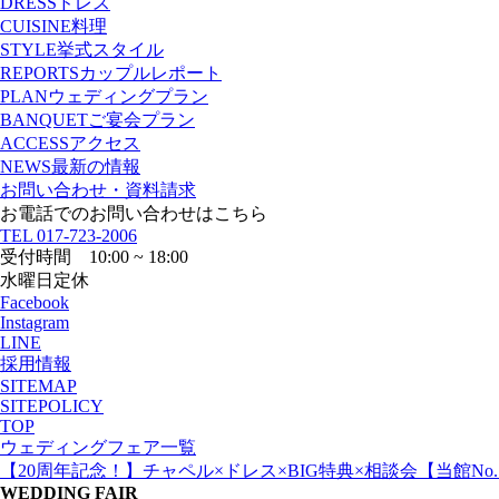
DRESS
ドレス
CUISINE
料理
STYLE
挙式スタイル
REPORTS
カップルレポート
PLAN
ウェディングプラン
BANQUET
ご宴会プラン
ACCESS
アクセス
NEWS
最新の情報
お問い合わせ・資料請求
お電話でのお問い合わせはこちら
TEL
017-723-2006
受付時間 10:00 ~ 18:00
水曜日定休
Facebook
Instagram
LINE
採用情報
SITEMAP
SITEPOLICY
TOP
ウェディングフェア一覧
【20周年記念！】チャペル×ドレス×BIG特典×相談会【当館No.
WEDDING FAIR