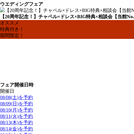
ウエディングフェア
【20周年記念！】チャペル×ドレス×BIG特典×相談会【当館No.
オススメ
特典付き！
期間限定！
フェア開催日時
開催日
08/08(土)を予約
08/09(日)を予約
08/10(月)を予約
08/11(火)を予約
08/13(木)を予約
08/14(金)を予約