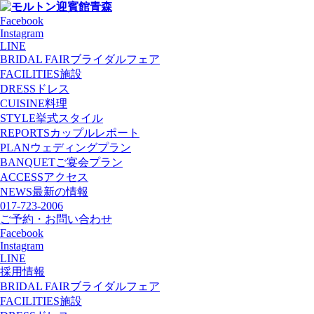
Facebook
Instagram
LINE
BRIDAL FAIR
ブライダルフェア
FACILITIES
施設
DRESS
ドレス
CUISINE
料理
STYLE
挙式スタイル
REPORTS
カップルレポート
PLAN
ウェディングプラン
BANQUET
ご宴会プラン
ACCESS
アクセス
NEWS
最新の情報
017-723-2006
ご予約・お問い合わせ
Facebook
Instagram
LINE
採用情報
BRIDAL FAIR
ブライダルフェア
FACILITIES
施設