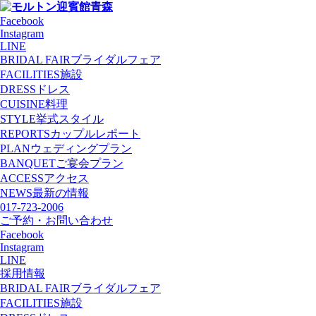
Facebook
Instagram
LINE
BRIDAL FAIR
ブライダルフェア
FACILITIES
施設
DRESS
ドレス
CUISINE
料理
STYLE
挙式スタイル
REPORTS
カップルレポート
PLAN
ウェディングプラン
BANQUET
ご宴会プラン
ACCESS
アクセス
NEWS
最新の情報
017-723-2006
ご予約・お問い合わせ
Facebook
Instagram
LINE
採用情報
BRIDAL FAIR
ブライダルフェア
FACILITIES
施設