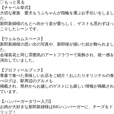
もっと見る
【チャペル挙式】
大切な家族 愛犬もうふちゃんが指輪を運ぶお手伝いをしまし
た。
新郎新婦様のもとへ向かう姿が愛らしく、ゲストも思わずほっ
こりしたシーンです。
【ウェルカムスペース】
新郎新婦様の思い出の写真や、新郎様が描いた絵が飾られまし
た。
会場装花と同じ雰囲気のアートフラワーで装飾され、統一感を
演出していました。
【プロフィールブック】
青森で食べた美味しいお店をご紹介！おふたりオリジナルの食
べログは、駅周辺のグルメも
掲載され、県外からお越しのゲストにも嬉しい情報が掲載され
ています。
【ハンバーガータワー入刀】
お肉が大好きな新郎新婦様はBIGハンバーガーに、チーズをド
リップ！