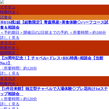
イチオシ
特典付き！
試食会
※8/16残2組【組数限定】青森県産×美食体験◇ハーフコース試
食＆相談会
＜予約期日＞開催日の2日前までの予約 ＜所要時間＞約180分
詳しく見る
オススメ
特典付き！
期間限定！
【20周年記念！】チャペル×ドレス×BIG特典×相談会【当館
No.1】
〈所要時間〉約120分
詳しく見る
オススメ
特典付き！
【1件目来館】独立型チャペルで入場体験◇プレ花向け1stステ
ップ相談会
＜所要時間＞約120分
詳しく見る