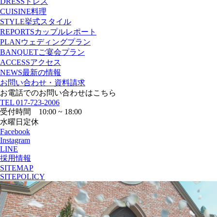
DRESS
ドレス
CUISINE
料理
STYLE
挙式スタイル
REPORTS
カップルレポート
PLAN
ウェディングプラン
BANQUET
ご宴会プラン
ACCESS
アクセス
NEWS
最新の情報
お問い合わせ・資料請求
お電話でのお問い合わせはこちら
TEL
017-723-2006
受付時間 10:00 ~ 18:00
水曜日定休
Facebook
Instagram
LINE
採用情報
SITEMAP
SITEPOLICY