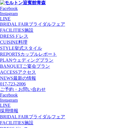
Facebook
Instagram
LINE
BRIDAL FAIR
ブライダルフェア
FACILITIES
施設
DRESS
ドレス
CUISINE
料理
STYLE
挙式スタイル
REPORTS
カップルレポート
PLAN
ウェディングプラン
BANQUET
ご宴会プラン
ACCESS
アクセス
NEWS
最新の情報
017-723-2006
ご予約・お問い合わせ
Facebook
Instagram
LINE
採用情報
BRIDAL FAIR
ブライダルフェア
FACILITIES
施設